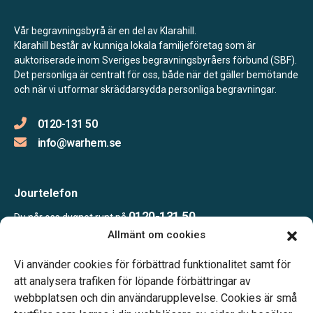
Vår begravningsbyrå är en del av Klarahill.
Klarahill består av kunniga lokala familjeföretag som är
auktoriserade inom Sveriges begravningsbyråers förbund (SBF).
Det personliga är centralt för oss, både när det gäller bemötande
och när vi utformar skräddarsydda personliga begravningar.
0120-131 50
info@warhem.se
Jourtelefon
0120-131 50
Du når oss dygnet runt på
Allmänt om cookies
Vi använder cookies för förbättrad funktionalitet samt för
Öppettider
att analysera trafiken för löpande förbättringar av
Tisdagar och fredagar: 10.00 – 16.00
webbplatsen och din användarupplevelse. Cookies är små
Jourtelefon dygnet runt.