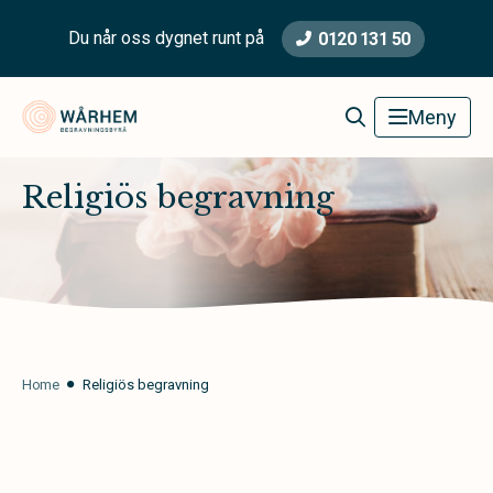
Du når oss dygnet runt på
0120 131 50
Wårhem Begravningsbyrå
Meny
Religiös begravning
Home
Religiös begravning