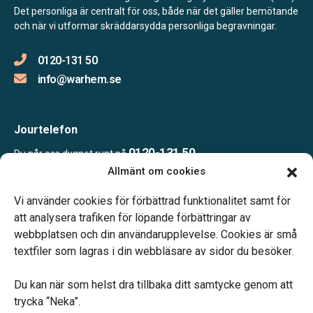
Det personliga är centralt för oss, både när det gäller bemötande
och när vi utformar skräddarsydda personliga begravningar.
0120-131 50
info@warhem.se
Jourtelefon
0120-131 50
Du når oss dygnet runt på
Allmänt om cookies
Vi använder cookies för förbättrad funktionalitet samt för
Öppettider
att analysera trafiken för löpande förbättringar av
Tisdagar och fredagar: 10.00 – 16.00
webbplatsen och din användarupplevelse. Cookies är små
Jourtelefon dygnet runt.
textfiler som lagras i din webbläsare av sidor du besöker.
Du kan när som helst dra tillbaka ditt samtycke genom att
trycka “Neka”.