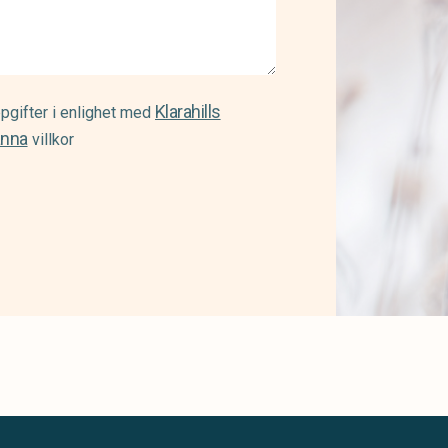
Klarahills
pgifter i enlighet med
änna
villkor