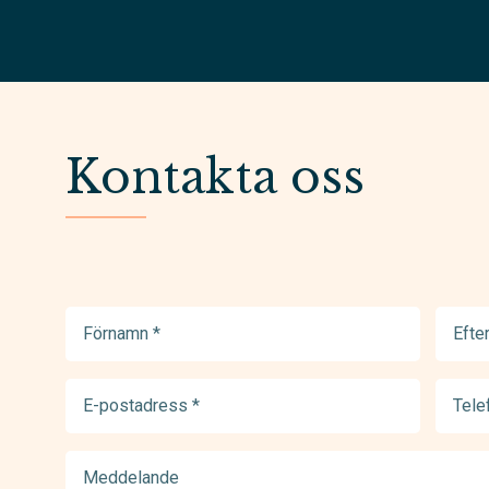
Kontakta oss
Förnamn
Efter
(Required)
(Requir
E-
Telef
postadress
(Requir
(Required)
Meddelande