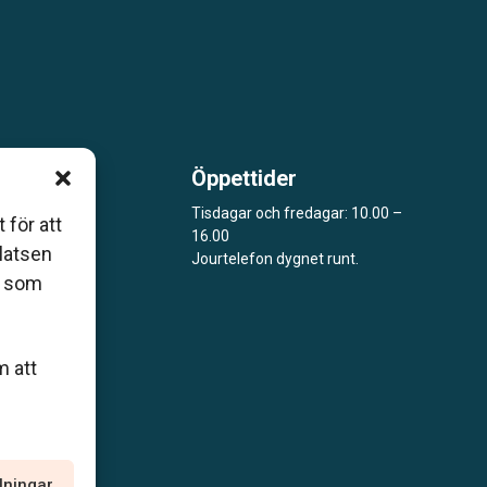
Öppettider
m är
Tisdagar och fredagar: 10.00 –
 för att
16.00
åde
platsen
Jourtelefon dygnet runt.
r som
m att
llningar