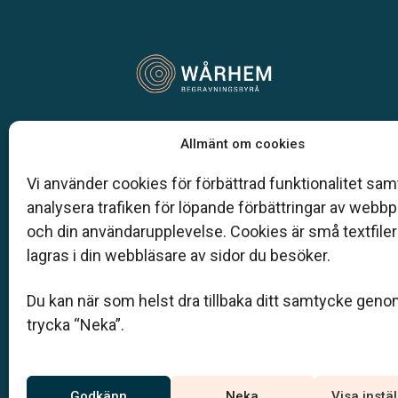
Vår begravningsbyrå är en del av Klarahill.
Allmänt om cookies
Klarahill består av kunniga lokala familjeföretag so
auktoriserade inom Sveriges begravningsbyråers
Vi använder cookies för förbättrad funktionalitet samt
förbund (SBF). Det personliga är centralt för oss, b
analysera trafiken för löpande förbättringar av webb
när det gäller bemötande och när vi utformar
och din användarupplevelse. Cookies är små textfile
skräddarsydda personliga begravningar.
lagras i din webbläsare av sidor du besöker.
0120-131 50
Du kan när som helst dra tillbaka ditt samtycke geno
info@warhem.se
trycka “Neka”.
Jourtelefon
Godkänn
Neka
Visa instä