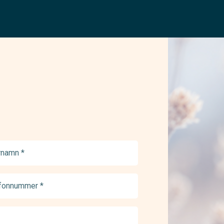
namn
ed)
onnummer
ed)