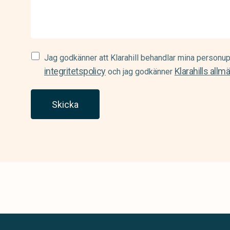
Samtycke
Jag godkänner att Klarahill behandlar mina personup
(Required)
integritetspolicy
Klarahills allm
och jag godkänner
Skicka