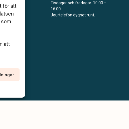
Tisdagar och fredagar: 10.00 –
 för att
16.00
åde
platsen
Jourtelefon dygnet runt.
r som
m att
llningar
policy
Allmänna villkor
Tillgänglighetsredogörelse