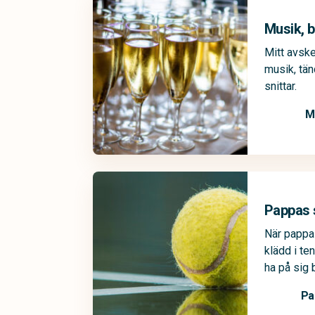
Musik, b
Mitt avsk
musik, tän
snittar.
M
Pappas 
När pappa
klädd i te
ha på sig
Pa