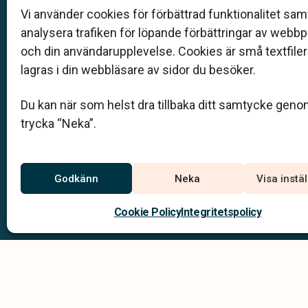
auktoriserade inom Sveriges begravningsbyråers
Vi använder cookies för förbättrad funktionalitet samt
förbund (SBF). Det personliga är centralt för oss, b
analysera trafiken för löpande förbättringar av webb
när det gäller bemötande och när vi utformar
och din användarupplevelse. Cookies är små textfile
skräddarsydda personliga begravningar.
lagras i din webbläsare av sidor du besöker.
0120-131 50
Du kan när som helst dra tillbaka ditt samtycke geno
info@warhem.se
trycka “Neka”.
Jourtelefon
Godkänn
Neka
Visa instä
0120-131 50
Du når oss dygnet runt på
Cookie Policy
Integritetspolicy
Integritets