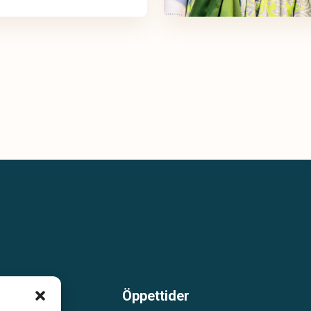
Öppettider
m är