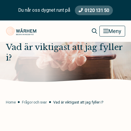
Du når oss dygnet runt på
0120 131 50
Wårhem Begravningsbyrå
Meny
Vad är viktigast att jag fyller
i?
Home
Frågor och svar
Vad är viktigast att jag fyller i?