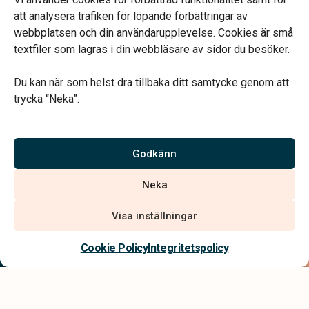
Öppettider
att analysera trafiken för löpande förbättringar av
Tisdagar och fredagar: 10.00 – 16.00
webbplatsen och din användarupplevelse. Cookies är små
Jourtelefon dygnet runt.
textfiler som lagras i din webbläsare av sidor du besöker.
Du kan när som helst dra tillbaka ditt samtycke genom att
trycka “Neka”.
Vårt systerbolag Verahill hjälper dig med familjejuridiken –
genom hela livet.
Godkänn
Varmt välkommen.
Neka
Visa inställningar
Kontakta oss
Cookie Policy
Integritetspolicy
Integritetspolicy
Allmänna villkor
Tillgänglighetsredogörelse