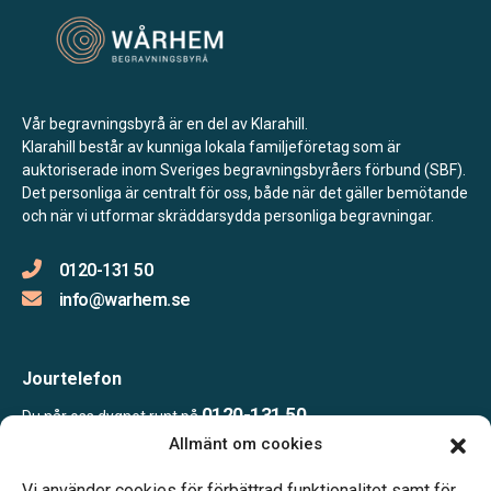
Vår begravningsbyrå är en del av Klarahill.
Klarahill består av kunniga lokala familjeföretag som är
auktoriserade inom Sveriges begravningsbyråers förbund (SBF).
Det personliga är centralt för oss, både när det gäller bemötande
och när vi utformar skräddarsydda personliga begravningar.
0120-131 50
info@warhem.se
Jourtelefon
0120-131 50
Du når oss dygnet runt på
Allmänt om cookies
Vi använder cookies för förbättrad funktionalitet samt för